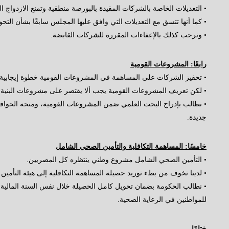
• التعديلات الخاصة بالشركات المقيدة بالبورصة منطقية وتمنع الازدواج ا
• كما أنها تتسق مع التعديلات التي وافق عليها المجلس سابقًا بشأن التح
• ونرحب كذلك بالإعفاءات المقررة للشركات القابضة.
رابعًا: المشروعات القومية
• تحفيز الشركات على المساهمة في المشروعات القومية خطوة إيجابية.
• لكن تعريف المشروعات القومية يجب ألا يقتصر على مشروعات البنية ا
• نطالب بإدراج البحث العلمي ضمن المشروعات القومية، ومنحه الحوافز وا
جديدة.
خامسًا: المساهمة التكافلية والتأمين الصحي الشامل
• التأمين الصحي الشامل مشروع وطني ينتظره كل المصريين.
• لدينا تخوف من بطء توريد حصيلة المساهمة التكافلية إلى هيئة التأمي
• نطالب الحكومة بضمان تحويل كامل الحصيلة خلال نفس السنة المالية
للمواطنين في الرعاية الصحية.
ختامًا