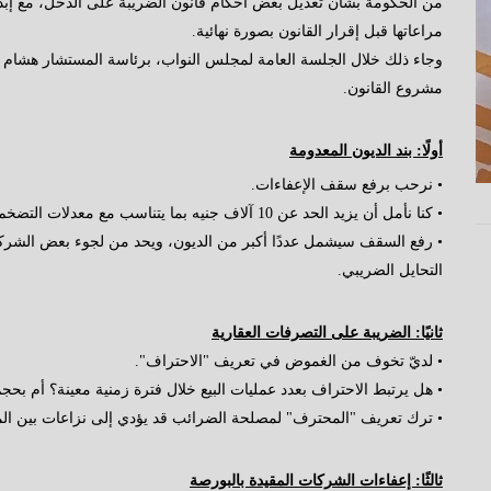
من الحكومة بشأن تعديل بعض أحكام قانون الضريبة على الدخل، مع إب
مراعاتها قبل إقرار القانون بصورة نهائية.
وجاء ذلك خلال الجلسة العامة لمجلس النواب، برئاسة المستشار هشام بد
مشروع القانون.
أولًا: بند الديون المعدومة
• نرحب برفع سقف الإعفاءات.
• كنا نأمل أن يزيد الحد عن 10 آلاف جنيه بما يتناسب مع معدلات التضخم.
• رفع السقف سيشمل عددًا أكبر من الديون، ويحد من لجوء بعض الشركات 
التحايل الضريبي.
ثانيًا: الضريبة على التصرفات العقارية
• لديّ تخوف من الغموض في تعريف "الاحتراف".
• هل يرتبط الاحتراف بعدد عمليات البيع خلال فترة زمنية معينة؟ أم بحجم
• ترك تعريف "المحترف" لمصلحة الضرائب قد يؤدي إلى نزاعات بين ال
ثالثًا: إعفاءات الشركات المقيدة بالبورصة