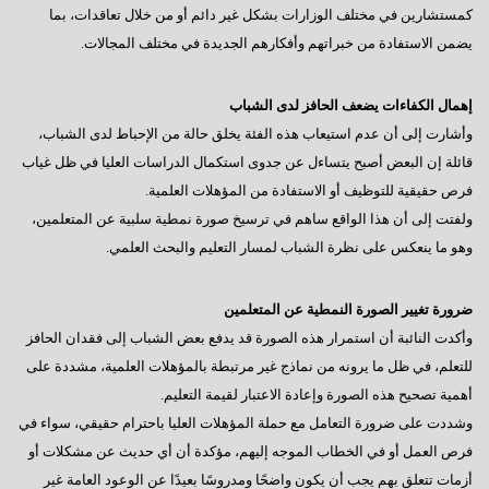
كمستشارين في مختلف الوزارات بشكل غير دائم أو من خلال تعاقدات، بما
يضمن الاستفادة من خبراتهم وأفكارهم الجديدة في مختلف المجالات.
إهمال الكفاءات يضعف الحافز لدى الشباب
وأشارت إلى أن عدم استيعاب هذه الفئة يخلق حالة من الإحباط لدى الشباب،
قائلة إن البعض أصبح يتساءل عن جدوى استكمال الدراسات العليا في ظل غياب
فرص حقيقية للتوظيف أو الاستفادة من المؤهلات العلمية.
ولفتت إلى أن هذا الواقع ساهم في ترسيخ صورة نمطية سلبية عن المتعلمين،
وهو ما ينعكس على نظرة الشباب لمسار التعليم والبحث العلمي.
ضرورة تغيير الصورة النمطية عن المتعلمين
وأكدت النائبة أن استمرار هذه الصورة قد يدفع بعض الشباب إلى فقدان الحافز
للتعلم، في ظل ما يرونه من نماذج غير مرتبطة بالمؤهلات العلمية، مشددة على
أهمية تصحيح هذه الصورة وإعادة الاعتبار لقيمة التعليم.
وشددت على ضرورة التعامل مع حملة المؤهلات العليا باحترام حقيقي، سواء في
فرص العمل أو في الخطاب الموجه إليهم، مؤكدة أن أي حديث عن مشكلات أو
أزمات تتعلق بهم يجب أن يكون واضحًا ومدروسًا بعيدًا عن الوعود العامة غير