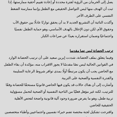
يصل إلى الحرمان من الرؤية لفترة محددة أو إعادة تقييم أحقية ممارستها، إذا
ثبت أن الهدف منها ليس التواصل الحقيقي مع الطفل وإنما ممارسة الضغط
النفسي على الطرف الآخر.
وأكدت النائبة أن التشريع الجديد لا بد أن يحقق توازنًا عادلًا بين حقوق الأب
وحقوق الأم، لكن دون الإخلال بالهدف الأساسي، وهو حماية الطفل نفسيًا
واجتماعيًا وضمان استقراره بعيدًا عن صراعات الكبار.
ترتيب الحضانة ليس نصا مقدسا
وفيما يتعلق بملف الحضانة، شددت إيرين سعيد على أن ترتيب الحضانة الوارد
في القوانين الحالية ليس نصًا مقدسًا لا يجوز الاقتراب منه، مؤكدة أن بقاء الطفل
مع الحاضن يجب أن يكون مرتبطًا أولًا بمدى توافر شروط الرعاية السليمة
والقدرة النفسية والصحية على التربية.
وأشارت إلى أن هناك حالات قد يكون فيها الحاضن قانونيًا مستحقًا للحضانة وفقًا
للترتيب، لكنه غير مؤهل فعليًا من الناحية النفسية أو الصحية لتحمل مسؤولية
تربية طفل، وهو ما يفرض ضرورة وجود آلية قانونية واضحة لفحص الأهلية
الحقيقية للحاضن.
واقترحت تشكيل لجنة مختصة تضم خبراء نفسيين واجتماعيين وأطباء متخصصين