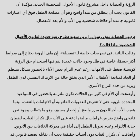
الرؤية والحضانة داخل مشروع قانون الأحوال الشخصية الجديد، مؤكدة أن
القانون يجب أن ينطلق من مبدأ واضح وهو أن مصلحة الطفل فوق أي اعتبارات
قانونية جامدة أو خلافات شخصية بين الأب والأم بعد الانفصال.
ترتيب الحضانة مش رسول.. إيرين سعيد تطرح رؤية جديدة لقانون الأحوال
الشخصية: ماذا قالت؟
وقالت النائبة، في تصريحات خاصة لـ«تفصيلة»، إن ملف الرؤية يحتاج إلى ضوابط
أكثر حسمًا، خاصة في ظل وجود حالات عديدة يتم فيها استخدام حق الرؤية
كوسيلة ضغط على الأمهات، رغم عدم التزام بعض الآباء بالحضور بشكل منتظم
أو الجاد لمتابعة الأطفال، الأمر الذي يخلق حالة من الارتباك النفسي لدى الطفل
ويزيد من حدة النزاع الأسري.
وأوضحت أن الأم في كثير من الحالات تكون ملتزمة بالحضور في المواعيد
المحددة للرؤية حتى لا تتعرض للعقوبات القانونية أو الاتهامات بالتعنت، بينما
يتغيب الأب أحيانًا دون مبرر واضح أو إخطار مسبق، وهو ما يتطلب وجود نص
قانوني واضح يفرض غرامات مالية رادعة على الأب حال تكرار الغياب، لضمان
جدية الالتزام وعدم تحويل الطفل إلى أداة في معركة الخلافات بين الأبوين.
وأضافت أن تكرار الغياب دون أسباب حقيقية يجب أن يقابله تصعيد قانوني قد