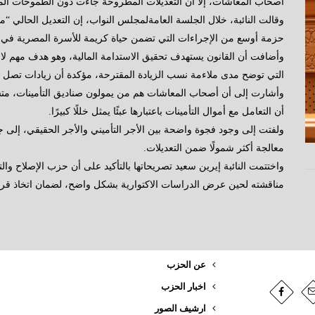
أصحاب المعاشات، إلا أن التعديلات المطروحة جاءت دون الطموحات الم
وقالت النائبة، خلال الجلسة العامةلمجلس النواب، إن التعديل الحالي “
حزمة أوسع من الإجراءات التي تضمن حياة كريمة للأسرة المصرية في ظل
وأضافت أن القانون يستهدف تحقيق الاستدامة المالية، وهو هدف مهم لا 
التي توضح مدى ملاءمة نسب الزيادة المقترحة، مؤكدة أن زيادات تصل إلى ٧% تثير تساؤلات حول كفايتها في مواجهة أعباء ال
وأشارت إلى أن أصحاب المعاشات هم من يمولون صناديق التأمينات، متسا
أن التعامل مع أموال التأمينات باعتبارها عبئًا يمثل خللًا كبيرًا.
ولفتت إلى وجود فجوة واضحة بين الأجر التأميني والأجر الحقيقي، إلى ج
معالجة أكثر شمولًا ضمن التعديلات.
واختتمت النائبة إيرين سعيد تصريحاتها بالتأكيد على أن حزب الإصلاح وال
مناقشته لحين عرض الدراسات الاكتوارية بشكل واضح، لضمان اتخاذ قرا
عن الحزب
اخبار الحزب
ارشيف الصور