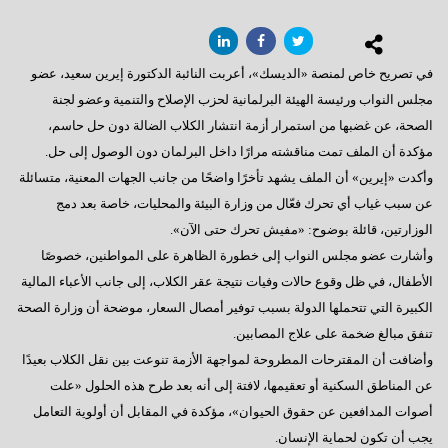
في تصريح خاص لمنصة «الديسك»، أعربت النائبة الدكتورة إيرين سعيد، عضو
مجلس النواب ورئيسة الهيئة البرلمانية لحزب الإصلاح والتنمية وعضو لجنة
الصحة، عن غضبها من استمرار أزمة انتشار الكلاب الضالة دون حل حاسم،
مؤكدة أن الملف تمت مناقشته مرارًا داخل البرلمان دون الوصول إلى حل.
وأكدت «إيرين» أن الملف يشهد تأخرًا واضحًا من جانب الجهات المعنية، متسائلة
عن سبب غياب أي تحرك فعّال من وزارة البيئة والمحليات، خاصة بعد دمج
الوزارتين، قائلة بوضوح: «مفيش تحرك حتى الآن».
وأشارت عضو مجلس النواب إلى خطورة الظاهرة على المواطنين، خصوصًا
الأطفال، في ظل وقوع حالات وفيات نتيجة عقر الكلاب، إلى جانب الأعباء المالية
الكبيرة التي تتحملها الدولة بسبب توفير أمصال السعار، موضحة أن وزارة الصحة
تنفق مبالغ ضخمة على علاج المصابين.
وأضافت أن المقترحات المطروحة لمواجهة الأزمة تنوعت بين نقل الكلاب بعيدًا
عن المناطق السكنية أو تعقيمها، لافتة إلى أنه بعد طرح هذه الحلول «علت
أصوات المدافعين عن حقوق الحيوان»، مؤكدة في المقابل أن أولوية التعامل
يجب أن تكون لحماية الإنسان.