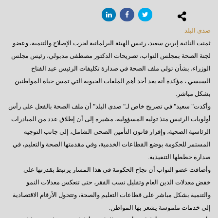
صدى البلد
ثمنت النائبة إيرين سعيد، رئيس الهيئة البرلمانية لحزب الإصلاح والتنمية، وعضو
لجنة الصحة بمجلس النواب، تصريحات الدكتور مصطفى مدبولي، رئيس مجلس
الوزراء، بشأن تولى ملف الصحة في صدارة تكليفات الرئيس عبد الفتاح
السيسي ، مؤكدة أنه يعد أحد أهم الملفات الحيوية التي تمس حياة المواطنين
بشكل مباشر.
وأكدت" سعيد" في تصريح خاص لـ" صدى البلد" أن ملف الصحة بالفعل على رأس
أولويات الرئيس منذ توليه المسؤولية، مشيرة إلى أن إطلاق عدد من المبادرات
الرئاسية الصحية، وإقرار قانون التأمين الصحي الشامل، إلى جانب التوجيه
المستمر للحكومة بوضع القطاعات الخدمية، وفي مقدمتها الصحة والتعليم، في
صدارة خططها التنفيذية.
وأضافت عضو النواب أن نجاح الحكومة في هذا المسار يرتبط بقدرتها على
خفض معدلات الدين العام وتقليل نسب الفقر، حتى تنعكس معدلات النمو
والتنمية بشكل مباشر على قطاعات التعليم والصحة، وتتحول الأرقام الاقتصادية
إلى خدمات ملموسة يشعر بها المواطن.