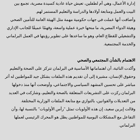
إدارة الأعمال، وهي أم لطفلين، تعيش حياة عادية كسيدة مصرية، تجمع بين
البيت والعمل ومتابعة أولادها والدراسة والتعليم المستمر لهم.
وأضافت أنها عملت في جهات حكومية مهمة مثل الهيئة العامة للتأمين الصحي
وهيئة الدواء المصرية، ما منحها خبرة عملية واسعة، وفهمًا عميقًا للجانب الإداري
والتشغيلي للقطاع العام، وهو ما ساعدها على تطوير رؤيتها في العمل البرلماني
والخدمة المجتمعية.
الاهتمام بالشأن المجتمعي والصحي
وأكدت النائبة، أن اهتماماتها الأساسية في البرلمان تتركز على الصحة والتعليم
وحقوق الإنسان، مشيرة إلى أن تقديم هذه الملفات بشكل جيد للمواطنين له أثر
مباشر على تحسين المشهد السياسي والاجتماعي، وأوضحت أنها منذ دخولها
البرلمان ركزت على التشريعات المتعلقة بالصحة والتعليم، وشاركت في العديد
من التعديلات والقوانين، بالتوازي مع متابعة الملفات الوزارية المختلفة.
وقالت إيرين سعيد، إن هذه الأولويات تمثل "رأس الأولويات" بالنسبة لها، وأن
التفاعل مع المشكلات اليومية للمواطنين يظل هو المحرك الرئيسي لعملها
البرلماني.