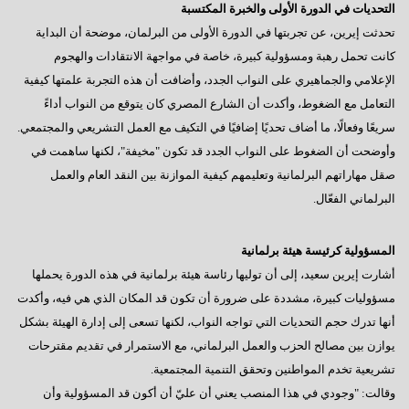
التحديات في الدورة الأولى والخبرة المكتسبة
تحدثت إيرين، عن تجربتها في الدورة الأولى من البرلمان، موضحة أن البداية
كانت تحمل رهبة ومسؤولية كبيرة، خاصة في مواجهة الانتقادات والهجوم
الإعلامي والجماهيري على النواب الجدد، وأضافت أن هذه التجربة علمتها كيفية
التعامل مع الضغوط، وأكدت أن الشارع المصري كان يتوقع من النواب أداءً
سريعًا وفعالًا، ما أضاف تحديًا إضافيًا في التكيف مع العمل التشريعي والمجتمعي.
وأوضحت أن الضغوط على النواب الجدد قد تكون "مخيفة"، لكنها ساهمت في
صقل مهاراتهم البرلمانية وتعليمهم كيفية الموازنة بين النقد العام والعمل
البرلماني الفعّال.
المسؤولية كرئيسة هيئة برلمانية
أشارت إيرين سعيد، إلى أن توليها رئاسة هيئة برلمانية في هذه الدورة يحملها
مسؤوليات كبيرة، مشددة على ضرورة أن تكون قد المكان الذي هي فيه، وأكدت
أنها تدرك حجم التحديات التي تواجه النواب، لكنها تسعى إلى إدارة الهيئة بشكل
يوازن بين مصالح الحزب والعمل البرلماني، مع الاستمرار في تقديم مقترحات
تشريعية تخدم المواطنين وتحقق التنمية المجتمعية.
وقالت: "وجودي في هذا المنصب يعني أن عليّ أن أكون قد المسؤولية وأن