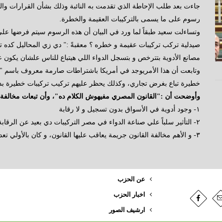
جاءت بعد طلب الإحاطة الذي تقدمت به النائبة وذلك بشأن القرارات وال
رسوم على ما يسمى بالتركيبات العقيمة والخطرة.
وتساءلت سعيد طبقاً لما ورد في البيان أن هذه الرسوم سيتم فرضها عل
صيدلية تركب تركيبات عقيمة و خطره ؟ معقبةً :" دي زي المحاليل كده 
مصانع الأدوية بتترخص و بتسجل الدواء اللي هيتباع للناس علشان يكون ع
خطيرة تباع بغرض تجاري، وكذلك يحظر عليهم تركيب تركيبات خطيرة ب
وأوضحت أن :"القانون المصري مفيهوش الكلام ده"، وأن تبعات مخالفة ا
١- وجود أدوية في الأسواق بدون تسجيل و لا رقابة
٢- التأثير سلباً علي صناعة الدواء في مصر التركيبات دي بعيد عن الرقابة و بدون تسعيرة جبرية بتضرب الملتزم من المصنعين
٣- و الأهم مخالفة القانون جريمة يعاقب عليها القانون، و كان بالأولي تعديل القانون ثم صدور مثل هذة القرارات.
عن الحزب
اخبار الحزب
ارشيف الصور