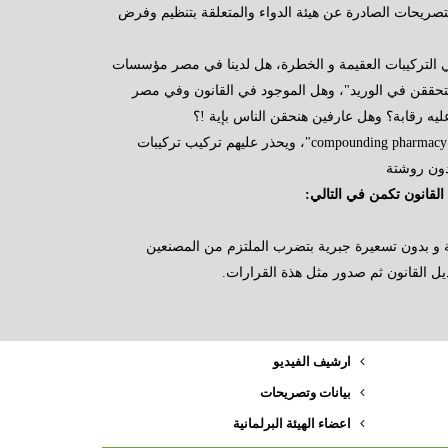
تصريحات الصادرة عن هيئة الدواء والمتعلقة بتنظيم وفرض
ي التركيبات العقيمة و الخطرة، هل لدينا في مصر مؤسسات
تتحققن في الوريد"، وهل الموجود في القانون وفي مصر
ليه رقابة؟ وهل عارفين هنحقن الناس بإية !؟
وتابعت أن هذا الأمريوجد في أمريكا باشتراطات صارمة معروف باسم "compounding pharmacy"، ويحذر عليهم تركيب تركيبات
دون روشتة
لقانون تكمن في التالي:
ارشيف الفيديو
بيانات وتصريحات
اعضاء الهيئة البرلمانية