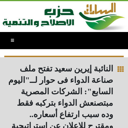
النائبة /إيرين سعيد عبد المعز سعيد -
بيانات وتصريحات
النائبة إيرين سعيد تفتح ملف
صناعة الدواء فى حوار لــ"اليوم
السابع": الشركات المصرية
مبتصنعش الدواء بتركبه فقط
وده سبب ارتفاع أسعاره..
ومقترح للإعلان عن استراتيجية