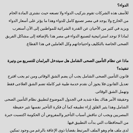
الدواء؟
للأسف هذه الشركات تقوم بتركيب الدواء ولا تصنعه حيث نشترى المادة الخام
من الخارج ولا يوجد في مصر تصنيع كامل للدواء وهذا ما يؤثر على أسعار الدواء
ويزيد في كثير من الأحيان عن القدرة الشرائية للمواطنين إلى الآن أستغرب
لماذا لا توجد استراتيجية لتصنيع الدواء في مصر هذا بالإضافة إلى مشاكل الفريق
الصحى الخاصة بالتكليف واحتياجاتهم وكل العاملين في هذا القطاع.
ماذا عن نظام التأمين الصحى الشامل هل سيتدخل البرلمان للتسريع من وتيرة
تنفيذه؟
قانون التأمين الصحى الشامل يجب أن يضم الشق الوقائى ومن ثم يجب اقترح
تعديل القانون فلا يجوز أن نقدم خدمة طبية غير كاملة تضم الشق العلاجى فقط
وتهمل الشق الوقائى.
وحقيقة الأمر هناك بطء شديد في الجدول الموضوع لتطبيق نظام التأمين الصحى
الشامل وهذا يثير القلق إزاء تطبيقه كما أن فكرة التأخير نفسها تثير حفيظة
المصريين ويجب ان نناقش أسباب التأخير والمفروض أن الحكومة اكتسبت خبرة
من المحافظات التي بدأت التطبيق فيها.
لدى ملف هام وهو الملف المرتبط بقضايا ذوى الإعاقة بالرغم من وجود تمكين