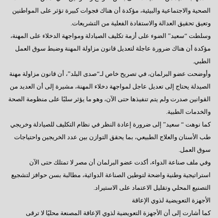
الصحية والاجتماعية والبيئية، مؤكدة أن هناك فجوات كبيرة تؤثر على المواطنين
وتعيق تحقيق العدالة والاستفادة الفعلية من التشريعات.
وسلطت “سعيد” الضوء على أزمة تكليف الصيادلة ومواجهة الدخلاء على المهنة،
مؤكدة أن هناك ضرورة عاجلة لتعديل قانون مزاولة المهنة وضبط سوق العمل
الطبي.
وأوضحت عضو البرلمان، في تصريح خاص لـ“صدى البلد”، أن قانون مزاولة مهنة
الصيدلة يحتاج إلى تعديل عاجل لمواجهة دخلاء المهنة، مشيرة إلى أن العديد من
القوانين صدرت ولم يتم تنفيذها حتى الآن، وهو ما يؤثر سلبًا على منظومة الصحة
والخدمات الطبية.
كما نوهت “ سعيد” إلى ضرورة إعادة النظر في نظام التكليف للصيادلة وخريجي
طب الأسنان والعلاج الطبيعي، بما يحقق التوازن بين عدد الخريجين واحتياجات
سوق العمل.
وفي ملف صناعة الدواء، أكدت عضو البرلمان أن مصر لا تمتلك حتى الآن
استراتيجية وطنية واضحة لتوطين الصناعة الدوائية، مطالبة بسن حوافز لتشجيع
التصنيع المحلي وتقليل الاعتماد على الاستيراد.
الأجهزة التعويضية لذوي الإعاقة
كما أشارت إلى أن الأجهزة التعويضية لذوي الإعاقة المصنعة محليًا لا ترقى