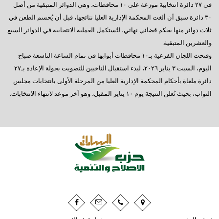
في ٢٧ دائرة انتخابية موزعة على ١٠ محافظات، وهي الدوائر المتبقية من أصل
٣٠ دائرة سبق أن ألغت المحكمة الإدارية العليا نتائجها، قبل أن يُحسم الطعن في
ثلاث دوائر منها بحكم قضائي نهائي، لتُستكمل العملية الانتخابية في الدوائر السبع
والعشرين المتبقية.
وفتحت اللجان الفرعية بـ١٠ محافظات أبوابها في تمام الساعة التاسعة صباح
اليوم، السبت ٣ يناير ٢٠٢٦، لبدء استقبال الناخبين للتصويت بجولة الإعادة بـ٢٧
دائرة ملغاة بأحكام المحكمة الإدارية العليا من المرحلة الأولى بانتخابات مجلس
النواب، بحيث تُعلن النتيجة يوم ١٠ يناير المقبل، وهو آخر موعد لانتهاء الانتخابات.