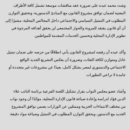
وشدد محمد عبده على ضرورة عقد مناقشات موسعة تشمل كافة الأطراف
المعنية لضمان توافق مشروع القانون مع المبادئ الدستورية، وتحقيق التوازن
المطلوب في التمثيل السياسي والاجتماعي داخل المجالس المحلية، مشيرًا إلى
أن أي قانون يفتقد للمرونة والحوار المجتمعي لن يحقق أهدافه المرجوة في
تطوير الإدارة المحلية وتحسين الخدمات المقدمة للمواطنين.
وأكد عبده أن رفضه لمشروع القانون يأتي انطلاقًا من حرصه على ضمان تمثيل
عادل ومتوازن لكافة الفئات، وضرورة أن يعكس التشريع الجديد الواقع
الاجتماعي والدستوري لمصر بشكل كامل، بعيدًا عن مشروعات غير متجددة أو
جامدة لا تراعي التطورات.
وأشاد عضو مجلس النواب بقرار تشكيل اللجنة الفرعية برئاسة النائب علاء
الدين فؤاد لدراسة وإعادة صياغة قانون الإدارة المحلية، مؤكدًا أن وجود نواب
من مختلف الانتماءات الحزبية وممثلين عن الوزارات يضمن توافق المشروع
الجديد مع الدستور، ويحقق التوازن المطلوب في التمثيل وصياغة مواد دقيقة.