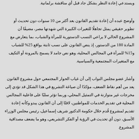
ويستدعي إعادة النظر بشكل جاد قبل أي مناقشة برلمانية.
وأوضح عبده أن إعادة تقديم القانون بعد أكثر من 10 سنوات دون تحديث أو
تطوير حقيقي يمثل تجاهلًا للتغيرات الكبيرة التي شهدتها مصر، مضيفًا أن
المشروع الحالي لا يراعي النسب الدستورية للمرأة والشباب، بما يتعارض مع
المادة 180 من الدستور، إذ ينص القانون على نسب ثابتة بواقع 25% للشباب
و15% للمرأة في المجالس المحلية، وهو نص جامد لا يسمح بالمرونة أو التكيف
مع المتغيرات المجتمعية والسياسية.
وأشار عضو مجلس النواب إلى أن غياب الحوار المجتمعي حول مشروع القانون
يعد من أهم نقاط الضعف، مؤكدًا أن صياغة التشريع في هذا الشكل قد تؤدي إلى
مخرجات غير متوازنة في التمثيل المحلي، وربما تؤثر سلبًا على فاعلية المجالس
المحلية في تقديم الخدمات للمواطنين، لافتًا إلى أن القانون يبدو وكأنه إعادة
تقديم لمشروع قُدم خلال حكومة الدكتور شريف إسماعيل، رئيس مجلس الوزراء
الأسبق، دون أي تحديث في الرؤية أو الفكر التشريعي، وهو ما يضعف مصداقية
المشروع.