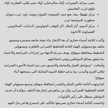
يحيى، مزاتة، النصيرات، أولاد سالم قبلي، أولاد يحيى قبلي، العقارية، أولاد
طوق غرب، النغاميش.
مركز طهطا: بنجا، نجع حمد، الصفيحة، الشيخ رحومة، داود، عرب بخواج،
شطورة، الصوامعة غرب.
مركز أخميم: آبار الملك، آبار الوقف، الحواويش، الديابات، السالموني،
العيساوية، الأحايوة.
وأكدت النائبة أسماء حجازي أن هذا الإنجاز جاء نتيجة متابعة مستمرة وتنسيق
مكثف مع مسؤولي الهيئة العامة للتخطيط العمراني بالقاهرة، ومسؤولي
التخطيط بمحافظة سوهاج، بهدف سرعة الانتهاء من إجراءات المراجعة والاعتماد
بما يحقق مصالح المواطنين ويلبي احتياجاتهم.
وأضافت: "سنواصل العمل والمتابعة والتنسيق حتى يتم اعتماد الأحوزة العمرانية
لباقي القرى والمدن، بما يدعم خطط التنمية الشاملة التي يستحقها أبناء
سوهاج".
كما وجهت النائبة خالص الشكر والتقدير لمحافظ سوهاج، وجميع مسؤولي الهيئة
العامة للتخطيط العمراني، وكل من ساهم في إنجاز هذا الملف، مؤكدة أن خدمة
المواطن ستظل على رأس الأولويات.
واختتمت النائبة أسماء حجازي تصريحها بالتأكيد على استمرارها في بذل الجهد