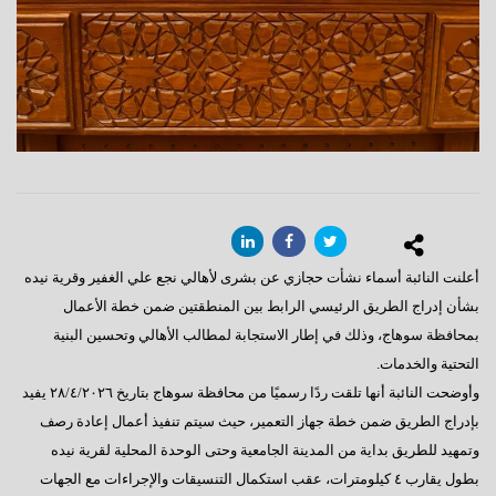
أعلنت النائبة أسماء نشأت حجازي عن بشرى لأهالي نجع علي الغفير وقرية نيده
بشأن إدراج الطريق الرئيسي الرابط بين المنطقتين ضمن خطة الأعمال
بمحافظة سوهاج، وذلك في إطار الاستجابة لمطالب الأهالي وتحسين البنية
التحتية والخدمات.
وأوضحت النائبة أنها تلقت ردًا رسميًا من محافظة سوهاج بتاريخ ٢٨/٤/٢٠٢٦ يفيد
بإدراج الطريق ضمن خطة جهاز التعمير، حيث سيتم تنفيذ أعمال إعادة رصف
وتمهيد للطريق بداية من المدينة الجامعية وحتى الوحدة المحلية لقرية نيده
بطول يقارب ٤ كيلومترات، عقب استكمال التنسيقات والإجراءات مع الجهات