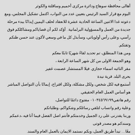
أهالى محافظة سوهاج ودائرة مركزى أخميم وساقلتة والكوثر
اليوم مع قرار السيد الرئيس بتعيين عدد من النواب، اكتمل تشكيل المجلس، ومع
دعوته غدا الاثنين الساعة الحادية عشرة للانعقاد لحلف اليمين إيذانًا ببدء مرحلة
جديدة من العمل والمسؤولية البرلمانية . أؤكد لكم أن قضاياكم ومشاكلكم فوق
رأسي، وعلى رأس أولوياتي، وسأبذل كل ما في وسعي لأكون عند حسن ظنكم
وثقتكم.
ومن هذا المنطلق، تم تحديد لقاءً شهريًا ثابتًا معكم
وهو الجمعة الاولى من كل شهر الساعة الرابعة ،
مقر النائبه اسماء حجازي. فيلا المستشار عصمت غفير
بحرى البلد. قرية نيدة
أستمع فيه لكل شخص، ولكل مشكلة، ولكل اقتراح، إيمانًا بأن التواصل المباشر
هو أساس العمل العام الحقيقي.
رقم هاتفي٠١٠٣٤٥٦٩١٩٩ مفتوح دائمًا للتواصل،
وعلية رقم واتساب لتلقي رسائلكم وشكواكم، وطلباتكم
وربنا يقدرنى على رد الجميل وخدمتكم فأنتم اصل الفضل فيما أنا فيه ،دعمكم
وسندكم هو مصدر قوتى
معًا… نبدأ طريق العمل، وبكم نستمد الايمان بالعمل العام والسند.