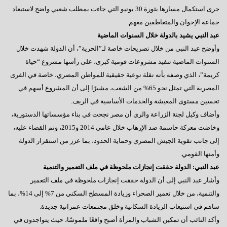
جرى استكمال مسارها بثورة 30 يونيو التي جاءت بمطلب شعبي واضح لاستبعاد
جماعة الإخوان والمتعاطفين معهم.
عبد النبي يشيد بالدولة خلال السنوات الماضية
وأوضح عبد النبي من خلال تصريحات خاصة لـ”الحرية”، أن الدولة شهدت خلال
السنوات الماضية تنفيذ مشروعات قومية كبرى، على رأسها مشروع “حياة
كريمة”، الذي وصفه بأنه نقلة نوعية حقيقية للمواطن المصري، خاصة في القرى
المصرية التي تمثل نحو 65% من الشعب، مشيرًا إلى أن المشروع أسهم في
تحسين مستوى المعيشة والخدمات الأساسية في الريف.
وأضاف وكيل لجنة الزراعة والري أن مصر نجحت في بناء مؤسساتها الدستورية،
وخاضت معركة حاسمة ضد الإرهاب خلال عامي 2014 و2015، وتم القضاء عليه،
إلى جانب تقوية الجيش المصري وحماية الحدود، بما عزز من استقرار الدولة
وأمنها القومي.
عبد النبي: الدولة حققت إنجازات ملحوظة في ملف التعمير والتنمية
وأشار عبد النبي إلى أن الدولة حققت إنجازات ملحوظة في ملف التعمير
والتنمية، من خلال تعمير الصحراء وزيادة المسطح السكني من 7% إلى 14%، بما
ساهم في استيعاب الزيادة السكانية وخلق مجتمعات عمرانية جديدة.
وأكد النائب أن تمكين الشباب والمرأة أصبح واقعًا ملموسًا، حيث يتواجدون في