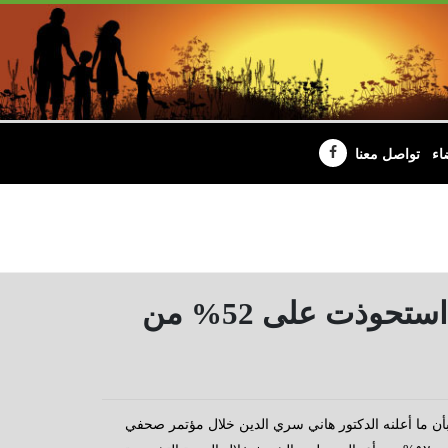
اء
تواصل معنا
نائب بالشيوخ يطالب بتوسيع اللجان النوعية: لجنة واحدة استحوذت على 52% من
بأن ما أعلنه الدكتور هاني سري الدين خلال مؤتمر صحفي