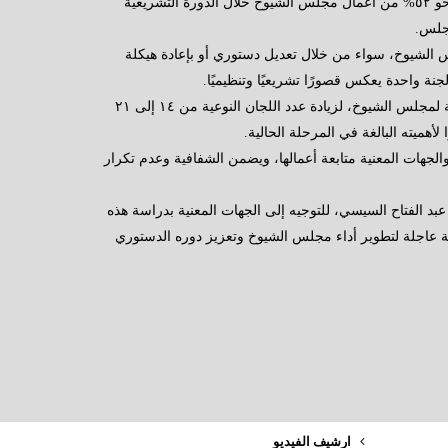
بحزب الوفد، بشأن استحواذ اللجنة المالية والاقتصادية والاستثمار على نحو ٥٢% من أعمال مجلس الشيوخ خلال الدورة التشريعية
مجلس.
الشيوخ، سواء من خلال تعديل دستوري أو بإعادة هيكلة
نة واحدة يعكس قصورًا تشريعيًا وتنظيميًا.
وطالب وكيل لجنة الزراعة والري بتعديل المادة (٣٨) من اللائحة الداخلية لمجلس الشيوخ، لزيادة عدد اللجان النوعية من ١٤ إلى ٢١
هميته البالغة في المرحلة الحالية.
والجهات المعنية متابعة أعمالها، ويضمن الشفافية وعدم تكرار
 عبد الفتاح السيسي، للتوجيه إلى الجهات المعنية بدراسة هذه
ية عاجلة لتطوير أداء مجلس الشيوخ وتعزيز دوره الدستوري
ارشيف الفيديو