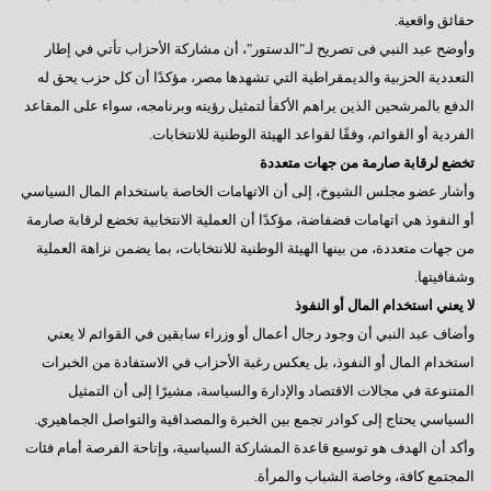
حقائق واقعية.
وأوضح عبد النبي فى تصريح لـ"الدستور"، أن مشاركة الأحزاب تأتي في إطار
التعددية الحزبية والديمقراطية التي تشهدها مصر، مؤكدًا أن كل حزب يحق له
الدفع بالمرشحين الذين يراهم الأكفأ لتمثيل رؤيته وبرنامجه، سواء على المقاعد
الفردية أو القوائم، وفقًا لقواعد الهيئة الوطنية للانتخابات.
تخضع لرقابة صارمة من جهات متعددة
وأشار عضو مجلس الشيوخ، إلى أن الاتهامات الخاصة باستخدام المال السياسي
أو النفوذ هي اتهامات فضفاضة، مؤكدًا أن العملية الانتخابية تخضع لرقابة صارمة
من جهات متعددة، من بينها الهيئة الوطنية للانتخابات، بما يضمن نزاهة العملية
وشفافيتها.
لا يعني استخدام المال أو النفوذ
وأضاف عبد النبي أن وجود رجال أعمال أو وزراء سابقين في القوائم لا يعني
استخدام المال أو النفوذ، بل يعكس رغبة الأحزاب في الاستفادة من الخبرات
المتنوعة في مجالات الاقتصاد والإدارة والسياسة، مشيرًا إلى أن التمثيل
السياسي يحتاج إلى كوادر تجمع بين الخبرة والمصداقية والتواصل الجماهيري.
وأكد أن الهدف هو توسيع قاعدة المشاركة السياسية، وإتاحة الفرصة أمام فئات
المجتمع كافة، وخاصة الشباب والمرأة.