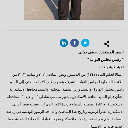
السيد المستشار/ حنفي جبالي
" رئيس مجلس النواب "
تحية طيبة وبعد :-
إعمالا لحكم المادة (١٣٤) من الدستور. ونص المادة (٢١٢) والمادة (٢١٣) من
اللائحة الداخلية لمجلس النواب أتشرف بتقديم طلب الإحاطة الآتي إلى السيد
رئيس مجلس الوزراء والسيد وزير التنمية المحلية، والسيد محافظ الإسكندرية
بشأن قيام السيد محافظ الاسكندرية بتغير مسمى شاطئ " أبو هيف " بمحافظة
الاسكندرية، وإعادة تسميته بأسماء جديدة الأمر الذي أثار غضب بعض أهالي
الاسكندرية نظراً لرمزية وتاريخ هذا الشاطئ وأنه أحد الرموز الوطنية في رياضة
السباحة، ولم يتم استشارة نواب الاسكندرية ولا القيادات المحلية الشعبية، مما
أحدث حالة من الاستياء.