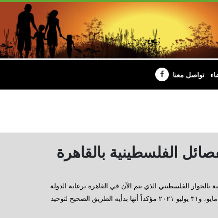
اء
تواصل معنا
صائل الفلسطينية بالقاهرة
الحوار الفلسطيني الذي يتم الآن في القاهرة برعاية الدولة
المصرية لضمان إجراء الانتخابات التشريعية والرئاسية والمقررة في ٢٢ مايو، و٣١ يوليو ٢٠٢١ مؤكداً أنها بدأيه الطريق الصحيح لتوحيد