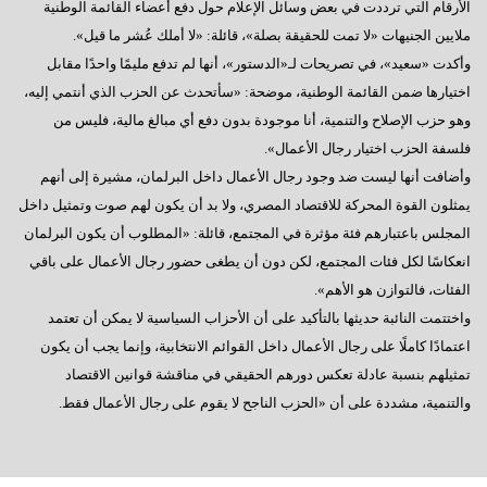
الأرقام التي ترددت في بعض وسائل الإعلام حول دفع أعضاء القائمة الوطنية
ملايين الجنيهات «لا تمت للحقيقة بصلة»، قائلة: «لا أملك عُشر ما قيل».
وأكدت «سعيد»، في تصريحات لـ«الدستور»، أنها لم تدفع مليمًا واحدًا مقابل
اختيارها ضمن القائمة الوطنية، موضحة: «سأتحدث عن الحزب الذي أنتمي إليه،
وهو حزب الإصلاح والتنمية، أنا موجودة بدون دفع أي مبالغ مالية، فليس من
فلسفة الحزب اختيار رجال الأعمال».
وأضافت أنها ليست ضد وجود رجال الأعمال داخل البرلمان، مشيرة إلى أنهم
يمثلون القوة المحركة للاقتصاد المصري، ولا بد أن يكون لهم صوت وتمثيل داخل
المجلس باعتبارهم فئة مؤثرة في المجتمع، قائلة: «المطلوب أن يكون البرلمان
انعكاسًا لكل فئات المجتمع، لكن دون أن يطغى حضور رجال الأعمال على باقي
الفئات، فالتوازن هو الأهم».
واختتمت النائبة حديثها بالتأكيد على أن الأحزاب السياسية لا يمكن أن تعتمد
اعتمادًا كاملًا على رجال الأعمال داخل القوائم الانتخابية، وإنما يجب أن يكون
تمثيلهم بنسبة عادلة تعكس دورهم الحقيقي في مناقشة قوانين الاقتصاد
والتنمية، مشددة على أن «الحزب الناجح لا يقوم على رجال الأعمال فقط.