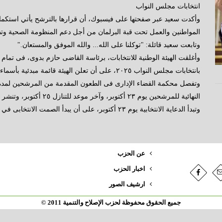
انتخابات مجلس النواب
وأكدت سعيد عبر صفحتها على فيسبوك، أن قرارها بالترشح يأتي استكمالً
المواطنين والعمل تحت قبة البرلمان من أجل دعم المنظومة الصحية وت
وتابعت سعيد قائلة: "توكلنا على الله... والله الموفق والمستعان."
وأغلقت الهيئة الوطنية للانتخابات، برئاسة القاضى حازم بدوى، فى تمام 
بانتخابات مجلس النواب ٢٠٢٥، على أن تعلن الهيئة قائمة مبدئية بأسماء المترشحين، غدا الخميس .
النهائية للمرشحين يوم ٢٣ أكتوبر، وآخر موعد للتنازل ٢٥ أكتوبر، وتنشر التنازلات فى الجريدة الرسمية ٢٦ أكتوبر.
وتبدأ الدعاية الانتخابية يوم ٢٣ أكتوبر، على أن يبدأ الصمت الانتخابى في ٦ نوفمبر ٢٠٢٥.
عن الحزب
اخبار الحزب
ارشيف الصور
جميع الحقوق محفوظة لحزب الإصلاح والتنمية 2011 ©