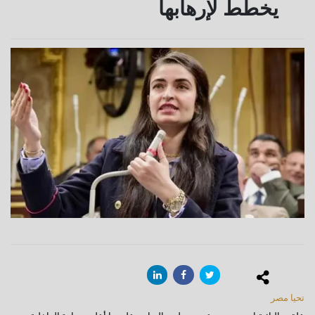
يخطط لإرهابها
تحيا مصر