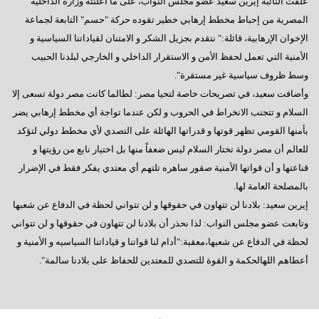
علقت النائبة إيرين سعيد عضو مجلس النواب، على ما أعلنته وزارة الداخلية
المصرية من إحباط مخطط إرهابي خطير تقوده حركة "حسم" التابعة لجماعة
الإخوان الإرهابية، قائلة:" نتقدم بجزيل الشكر و الامتنان لقياداتنا السياسية و
الأمنية التي تعمل لحفظ الأمن و الاستقرار الداخلي و الخارجي لبلدنا الحبيب
وسط ظروف سياسية غير مستقرة".
وأضافت سعيد، في تصريحات خاصة لتحيا مصر: لطالما كانت مصر دولة تسعى إلا
السلام و تتجنب الانخراط في الحروب و لكن عندما تواجة أي مخطط إرهابي يضر
بأمنها القومي تظهر قوتها و قدراتها الهائلة على التصدي لأي مخطط دولي لتؤكد
للعالم أن مصر دولة تختار السلام ليس ضعفاً منها بل اختيار نابع من رؤيتها و
قناعتها و أن قواتها الأمنية صقور ساهره تلتهم أي معتدي يفكر فقط في الإضرار
بالمصلحة العامة لها.
إيرين سعيد: بلادنا لن تتهاون في حقوقها و لن تتواني لحظة في الدفاع عن شعبها
وتابعت عضو مجلس النواب: لذا نحذر أن بلادنا لن تتهاون في حقوقها و لن تتواني
لحظة في الدفاع عن شعبها،معقبة:"أدام لنا قواتنا و قياداتنا السياسيه و الأمنية و
أعطاهم اللهالحكمة و القوة للتصدي للمعتدين للحفاظ على بلادنا سالمة".