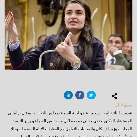
صدى البلد
تقدمت النائبة إيرين سعيد ، عضو لجنة الصحة بمجلس النواب ، بسؤال برلماني
للمستشار الدكتور حنفي جبالي ، موجه لكل من رئيس الوزراء و وزير التنمية
المحلية و وزير الإسكان والمحليات للتعامل مع العقارات الآيلة للسقوط ، وذلك
عملاً بحكم المادة (١٢٩) من الدستور ، و المادة (١٩٨) من اللائحة الداخلية