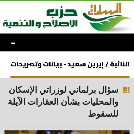
النائبة / إيرين سعيد - بيانات وتصريحات
سؤال برلماني لوزراتي الإسكان
والمحليات بشأن العقارات الآيلة
للسقوط