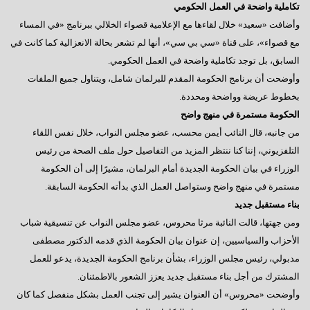
تكاملية واضحة في العمل الحكومي
وأضافت «سعيد» خلال لقاءها مع الإعلامية قصواء الخلالي ببرنامج «في المساء
مع قصواء»، على قناة «سي بي سي»، أنها لم تشعر بحالة الانعزالية كما كانت في
السابق، بل توجد تكاملية واضحة في العمل الحكومي.
وأوضحت أن برنامج الحكومة المقدم للبرلمان شامل، ويتناول جميع الملفات
بخطوط عريضة وواضحة ومحددة.
الحكومة مستمرة في منهج واضح
من جانبه، قال النائب أيمن محسب، عضو مجلس النواب، خلال نفس اللقاء
التلفزيوني، إننا كنا ننتظر المزيد من التفاصيل حول ملف الصحة من رئيس
الوزراء في بيان الحكومة الجديدة أمام البرلمان، مشيرًا إلى أن الحكومة
مستمرة في منهج واضح وستواصل العمل الذي بدأته الحكومة السابقة.
بناء مستقبل جديد
ومن جهتها، قالت النائبة مرثا محروس، عضو مجلس النواب عن تنسيقية شباب
الأحزاب والسياسيين، إن عنوان بيان الحكومة الذي قدمه الدكتور مصطفى
مدبولي، رئيس مجلس الوزراء، بشأن برنامج الحكومة الجديدة، يدعو للعمل
المشترك من أجل بناء مستقبل جديد يعزز الشعور بالاطمئنان.
وأوضحت «محروس» أن العنوان يشير إلى تجنب العمل بشكل منفصل كما كان