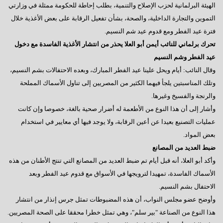
الهيئة البرلمانية لحزب الإصلاح والتنمية، بطلب إحاطة للحكومة ممثلة في وزارتي
التموين والتجارة الداخلية، والصحة، بشأن تفعيل الرقابة على بعض الأغذية خلال
فترة عيد الفطر ومع قدوم عيد شم النسيم.
تحرك برلماني للنائب أيمن أبو العلا يحذر من انتشار الأغذية الفاسدة مع دخول
عيد الفطر وشم النسيم
وقال النائب: أيام ويحل علينا عيد الفطر المبارك، وبعده الاحتفالات بشم النسيم،
وتلك المناسبتين يلجأ فيهما الكثير من المصريين إلى تناول الأسماك المملحة
والرنجة والفسيخ وغيرها.
وأشار إلى أن هذا النوع من الأطعمة له أضرار صحية بالغة، خصوصا وإن كانت
عمليات التصنيع بعيدا عن أعين الرقابة، ولا يوجد فيها أي معايير في استخدام
بعض المواد.
ضبط العديد من المصانع
وأكد أبو العلا، أنه قبل أيام تم ضبط العديد من المصانع التي تنتج الأطنان من هذه
الأسماك الفاسدة، تمهيدا لترويجها في الأسواق مع قدوم عيد الفطر وبعد
الاحتفال بشم النسيم.
وأوضح عضو مجلس النواب، أن هذه المضبوطات تمثل جرس إنذار من انتشار
هذا النوع من الصناعة "بير سلم"، وهي تمثل خطرا محققا على الصحة المصريين.