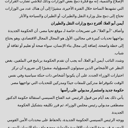
الإصلاح والتنمية، إنه مع فكرة دمج بعض الوزارات وذلك لتلاشي تضارب القرارات
التي تشهدها الساحة خلال الفترة الأخيرة، مشيرًا إلى أن هناك عدد من الوزارات
تحتاج إلى دمج مثل وزارة النقل والطيران، أو الطيران والسياحة والآثار.
أيمن أبو العلا: أقترح دمج وزارات النقل والطيران
وأضاف "أبو العلا"، في تصريحات خاصة لـ موقع تحيا مصر، أن الحكومة الجديدة
يواجهها تحديات كبيرة في مجالين، الأول هو المجال المجال الاقتصادي، وهو يحتاج
إلى خطة واضحة، إضافة إلى مجال بناء الإنسان، سواء صحة أو تعليم أو ثقافة أو
شباب.
وشدد النائب أيمن أبو العلا، أنه يجب أن تقدم الحكومة برنامج في الملفين، بغض
النظر عن الأشخاص الذين سيتولون المسؤولية، مشيرًا إلى ضرورة أن تركز
اختيارات الوزراء الجددد على أن يكونوا أشخاص ذات حنكة سياسية وفي نفس
الوقت تكنوقراط مدركين للمفات جيدًا ومدركين للتحديات التي تواجهها مصر.
حكومة جديد واستمرار مدبولي على رأسها
يأتي ذلك بعد أيام من قبول الرئيس عبد الفتاح السيسي استقالة حكومة الدكتور
مصطفى مدبولي رئيس مجلس الوزراء، ثم قرر تكليفه بتشكيل الحكومة
الجديدة.
ووجه الرئيس السيسي الحكومة الجديدة، بالحفاظ على محددات الأمن القومي
المصري في ضوء التحديات الإقليمية والدولية، ووضع ملف بناء الإنسان المصري