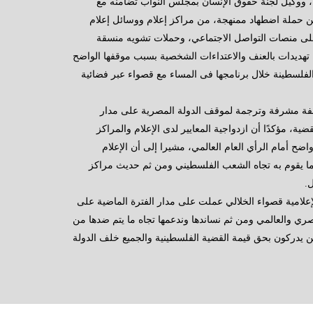
نمية، ووكيل لجنة حقوق الإنسان بمجلس النواب تضامنه مع
ن حملة اضطهاد ممنهجة، من مراكز إعلام ووسائل إعلام
لى منصات التواصل الاجتماعي، وحملات تشويه منسقة
تهديدات بالعنف والاعتداءات الشخصية بسبب موقفها الواضح
فلسطينة خلال برنامجها فى المساء مع قصواء عبر فضائية
قفة مشرفة وترجمة لموقف الدولة المصرية على مدار
ة، مؤكدًا أن ازدواجية المعايير لدى الإعلام والمراكز
اضح أمام الرأي العام العالمي، مشيرا إلى أن الإعلام
وني وفضح ما يقوم به تجاه الشعب الفلسطيني ومن ثم حديث مراكز
.
لإعلامية قصواء الخلالي عملت على مدار الفترة الماضية على
ري والعالمي ومن ثم نساندها وندعمها تجاه ما يتم ضدها من
 يدركون بحق قيمة القضية الفلسطينية والجميع خلف الدولة