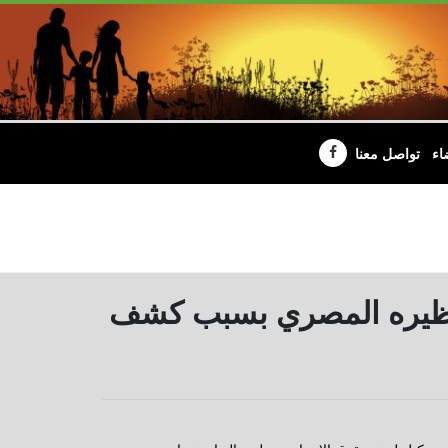
اء
تواصل معنا
دف نظيره المصري بسبب كشف