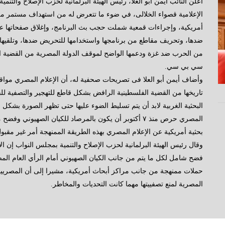
أعلن النائب أيمن أبو العلا، رئيس الهيئة البرلمانية لحزب الإصلاح والت
الإعلامية قصواء الخلالى، في ضوء ما تتعرض له من استهداف مستمر م
أمريكية، وإجراءات قمعية شملت حجب بث البرنامج، وإغلاق صفحاتها ع
ضدها، وتحريف مقاطع من برنامجها واستخدامها للتحريض ضدها، وتلقيها 
من الحرب ضد غزة ودعمها الواضح لموقف الدولة المصرية من القضية ال
سي بي سي.
وأضاف أيمن أبو العلا فى تصريحات صحفية له، أن الإعلام المصري موا
تاريخها من القضية الفلسطينية الرافض بشكل قاطع للتهجير والتصفية للقضي
البحثية الغربية لابد أن يتم تسليط الضوء عليها حتى تظهر الصورة بشكل و
المصري حرص منذ ٧ أكتوبر أن يكون بالمرصاد للكيان الصهي
بحثية أمريكية عن الإعلام المصري بهذه الطريقة الممنهجة أمر غير مقبول
وقال رئيس الهيئة البرلمانية لحزب الإصلاح والتنمية بمجلس النواب إن ا
فضح شامل لكل ما يتم من جانب الكيان الصهيوني أمام الرأي العام المص
حملات ممنهجة من جانب مراكز أبحاث أمريكية، مشيرا إلى أن المصريين
المصرية لمنع تصفييتها مهما كانت التحديات والمخاطر.