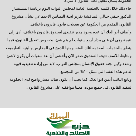
الحكومة بشأن تفعيل ذلك القانون لا شيء.
جاء ذلك خلال كلمته بالجلسة العامة لمجلس النواب اليوم برئاسة المستشار
الدكتور حنفي جبالي، لمناقشة تقرير لجنة التضامن الاجتماعي بشأن مشروع
القانون المقدم من الحكومة عن تعديلات قانون قادرون باختلاف.
وأضاف أبو العلا، أن عدم وجود مدير تنفيذى لصندوق قادرون باختلاف، أدى إلى
نتيجة وهى أن على مدار أربع سنوات لم يتم شئ، بخصوص تفعيل القانون، فيما
يتعلق بالخدمات المقدمة لتلك الفئة، ومنها الدمج فى المدارس والبنية التعليمية ،
ومتابعا، للاسف نتيجة الصندوق صفر الآن وأخشى أن بعد سنوات أن يكون لاشئ.
وشدد وكيل لجنة حقوق الإنسان بمجلس النواب، لابد من إرادة تنفيذية قوية
لدعم هذه الفئة، التى تمثل ١٠% من المجتمع.
وتابع النائب أيمن ابو العلا،: كما يجب أن يكون هناك مسار واضح لدى الحكومة
لتنفيذ القانون فى جميع بنوده، معلنا موافقته على مشروع القانون.