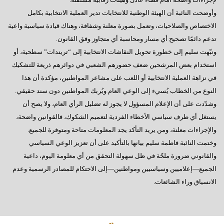
وأوضحت النائبة أن الهيئة الوطنية للانتخابات تدير العملية الانتخابية بكامل
الاختصاص والصلاحيات، وتعمل بصورة معلنة وشفافة، وهناك قيادة سياسية واعية
تدعم دائمًا تصحيح أي مسار ومحاسبة أي متجاوز وفق القانون.
ونبّهت سليم إلى خطورة تحويل النقاشات الانتخابية إلى “تريندات” سطحية، أو
استخدام بعض المرشحين ضعف حضورهم الشعبي في دوائرهم ذريعة للتشكيك
في نزاهة العملية الانتخابية أو اللعب على مشاعر المواطنين، مؤكدة أن هذا
النوع من الخطاب يُسيء إلى الوعي العام ويُربك المواطنين دون سند حقيقي.
وشدّدت على أن الإعلام المسؤول لا يجوز له تضليل الرأي العام، ولا يصح أن
يستغل أي طرف سياسي الأخطاء الفردية لتعميم الشكوك، فالقوانين واضحة،
والإجراءات معلنة، ومن يريد التأكد يجد المعلومات متاحة ومتوفرة للجميع.
وختمت النائبة فاطمة سليم بيانها بالتأكيد على أن تعزيز الوعي السياسي
والقانوني ضرورة ملحّة في ظل سهولة التحقق من أي معلومة اليوم، داعية
الجميع—إعلاميين وسياسيين ومواطنين—إلى الاحتكام للمصادر الرسمية وعدم
الانسياق وراء الشائعات.