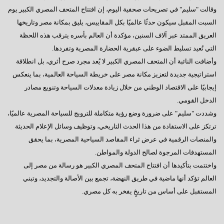
وقالت "سليم" في تصريحات صحفية اليوم، إن افتتاح المتحف المصري الكبير يوم
السبت المقبل سيكون حدثًا عالميًا بكل المقاييس، يليق بمكانة مصر وتاريخها
العريق الممتد عبر آلاف السنين، مؤكدة أن العالم بأسره يترقب هذه اللحظة
التي تُعيد تسليط الضوء على عبقرية الحضارة المصرية وتفردها.
وأضافت النائبة أن المتحف المصري الكبير لا يُعد مجرد صرح أثري، بل انطلاقة
استراتيجية جديدة لتعزيز مكانة مصر على خريطة السياحة العالمية، بما ينعكس
إيجابيًا على الاقتصاد الوطني من خلال زيادة معدلات السياحة وتنويع مصادر
الدخل القومي.
وشددت "سليم" على ضرورة وضع رؤية متكاملة للترويج للسياحة المصرية عالميًا،
ترتكز على الاستفادة من هذا الحدث التاريخي، وتوظيف وسائل الإعلام الحديثة
والمنصات الرقمية في عرض ثراء المقاصد السياحية المصرية، بما يحقق
المستهدفات المرجوة لصالح الدولة والمواطن.
واختتمت بتأكيدها أن افتتاح المتحف المصري الكبير هو رسالة من مصر إلى
العالم تؤكد أنها ماضية في طريق النهضة، تجمع بين الأصالة والتجديد، وتبني
المستقبل على أساس من تاريخٍ يفخر به كل مصري.