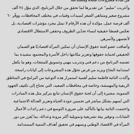
وأعربت “سليم” عن تقديرها لما تحقق من خلال البرنامج، الذي موّل ٢٤ ألف
مشروع صغير ومتناهي الصغر لسيدات وفتيات في مختلف المحافظات، ووفّر ٦٠
ألف فرصة عمل، مؤكدة أن هذه الأرقام لا تمثل مجرد مؤشرات اقتصادية، بل
تعكس قصصًا حقيقية لنساء تحدّين الظروف وحققن الاستقلال الاقتصادي
لأنفسهن ولأسرهن.
وأضافت عضو لجنة حقوق الإنسان أن تمكين المرأة اقتصاديًا هو الضمان
الحقيقي لحماية حقوقها وتعزيز مكانتها داخل الأسرة والمجتمع، مشيدة بما
تضمنه البرنامج من دعم فني وتدريب مهني وتسويق للمنتجات، وهو ما يكفل
استدامة النجاح ويزيد من فرص تحوّل هذه المشروعات إلى كيانات راسخة.
وأكدت النائبة فاطمة سليم أهمية استمرار هذه النوعية من البرامج في المناطق
الريفية والمهمشة، وخاصة في محافظات الصعيد، التي تحتاج إلى تكثيف الجهود
التنموية، مشيرة إلى أن لجنة حقوق الإنسان تتابع بتركيز مثل هذه المبادرات
التي تُسهم بشكل مباشر في تحسين جودة الحياة وتعزيز العدالة الاجتماعية.
واختتمت النائبة بيانها بالتأكيد على ضرورة التوسع في دعم رائدات الأعمال
الشابات، وتوفير بيئة تشريعية وتمويلية أكثر مرونة وعدالة، بما يُعزز من دور
المرأة في الاقتصاد الوطني ويسهم في تحقيق أهداف التنمية المستدامة.