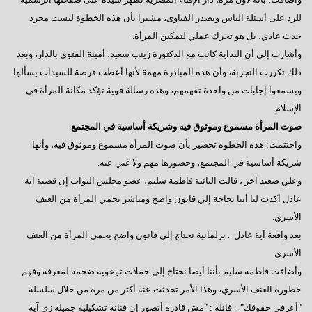
للرد على أسئلة الناس وتصدر الفتاوى، مشيرا بأن هذه الخطوة ليست مجرد
حدث عادي، بل هو تحرك عملي لتمكين المرأة.
وأشارت إلي أن البداية كانت مع الدكتورة زينب سعيد، أمينة الفتوى بالدار، وبعد
ذلك تكررت التجربة، وأن هذه المبادرة مهمة لأنها أعطت فرصة للسيدات يسألوا
ويسمعوا إجابات من واحدة تفهمهم، وهذه رسالة قوية تؤكد مكانة المرأة في
الإسلام.
صوت المرأة مسموع وموثوق فيه وشريكة أساسية في المجتمع
واختتمت: هذه الخطوة تحضير بأن صوت المرأة مسموع وموثوق فيه، وأنها
شريكة أساسية في المجتمع، وحضورها مهم ولا غني عنه.
وعلي صعيد آخر ، قالت النائبة فاطمة سليم، عضو مجلس النواب إن قضية آية
عادل أكدت لنا أننا بحاجة إلي قانون واضح ومباشر يحمي المرأة من العنف
الأسري.
بعد واقعة آية عادل .. برلمانية نحتاج إلي قانون واضح يحمي المرأة من العنف
الأسري
وأضافت فاطمة سليم بأننا أيضا نحتاج إلي حملات توعوية ضخمة لمعرفة وفهم
خطورة العنف الأسري، وهذا الأمر تحدثت عنه أكتر من مرة من خلال سلسلة
"أعرفي حقوقك" .. قائلة : "مش قادرة أتصور إن فنانة تشكيلية جميلة زي آية