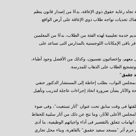
 تجاه رعاية حقوق ذوي الإعاقة، بدءًا من إصدار قانون ينظم
هناك تحديات تواجه طلاب ذوي الإعاقة على أرض الواقع.
يم خدمة تعليمية لهذه الفئة من الطلاب، بدءًا من المعلمين
ر باقى الإمكانات اللوجستية بالمدارس التى تساعد على
مل معهم، وإخصائيون نفسيون، وكذلك من الأفضل وجود أطباء،
م، وتشجيع الطلاب على الذهاب للمدرسة.
يد جقمق"
بمجلس النواب، بطلب إحاطة إلى المستشار الدكتور حنفي
 والآثار بشأن ضرورة اتخاذ إجراءات عاجلة لتدريب وتأهيل
أطلقتها فى وقت سابق تحت عنوان "آثار تستغيث"، وفى ضوء
المجلس الأعلى للآثار، وما نتج عن ذلك من آثار سلبية للحفاظ
هامات تتعلق بالتقصير فى أداء واجباتهم الوظيفية، ما أدى
 حرم أثر "مسجد سعيد جقمق" بالقاهرة، وبناء محل تجاري