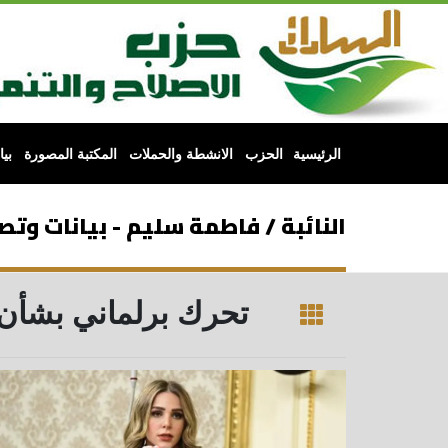
الرئيسية
الحزب
الانشطة والحملات
المكتبة المصورة
بي
النائبة / فاطمة سليم - بيانات وت
تحرك برلماني بشأن