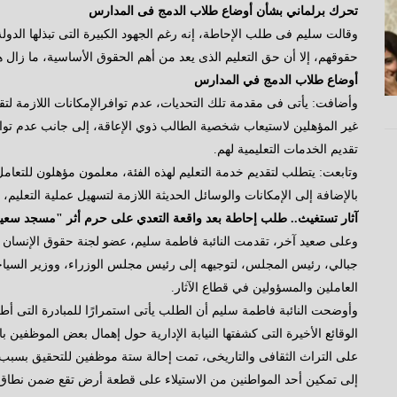
تحرك برلماني بشأن أوضاع طلاب الدمج فى المدارس
وقالت سليم فى طلب الإحاطة، إنه رغم الجهود الكبيرة التى تبذلها الدولة
حقوقهم، إلا أن حق التعليم الذى يعد من أهم الحقوق الأساسية، ما زال 
أوضاع طلاب الدمج في المدارس
وأضافت: يأتى فى مقدمة تلك التحديات، عدم توافرالإمكانات اللازمة لتقد
غير المؤهلين لاستيعاب شخصية الطالب ذوي الإعاقة، إلى جانب عدم تواف
تقديم الخدمات التعليمية لهم.
وتابعت: يتطلب لتقديم خدمة التعليم لهذه الفئة، معلمون مؤهلون للتعا
بالإضافة إلى الإمكانات والوسائل الحديثة اللازمة لتسهيل عملية التعلي
آثار تستغيث.. طلب إحاطة بعد واقعة التعدي على حرم أثر "مسجد سع
وعلى صعيد آخر، تقدمت النائبة فاطمة سليم، عضو لجنة حقوق الإنسان 
جبالي، رئيس المجلس، لتوجيهه إلى رئيس مجلس الوزراء، ووزير السياحة
العاملين والمسؤولين في قطاع الآثار.
وأوضحت النائبة فاطمة سليم أن الطلب يأتى استمرارًا للمبادرة التى 
الوقائع الأخيرة التى كشفتها النيابة الإدارية حول إهمال بعض الموظفين ب
على التراث الثقافى والتاريخى، تمت إحالة ستة موظفين للتحقيق بسبب ات
إلى تمكين أحد المواطنين من الاستيلاء على قطعة أرض تقع ضمن نطاق