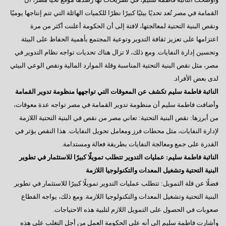
القمامة في مصر تُعد تحديًا بيئيًا كبيرًا نظرًا للكميات الهائلة التي تتم إنتاجها يوميًا
ونقص البنية التحتية لمعالجتها، لافتة إلى أن الحكومة أعلنت أكثر من مرة
اعتزامها على تعزيز ثقافة التدوير وتوعية المجتمع بأهمية الحفاظ على البيئة
وتحسين إدارة النفايات. ومع ذلك، لا تزال هناك تحديات تواجه نظام التدوير في
مصر، مثل نقص البنية التحتية المناسبة وقلة الموارد المالية ونقص الوعي البيئي
لدى بعض الأفراد.
النائبة فاطمة سليم تكشف عن المعوقات التي تواجهها منظومة تدوير القمامة
وأضافت فاطمة سليم أن منظومة تدوير القمامة في مصر تواجه عدة معوقات،
من أبرزها: نقص البنية التحتية: تعاني مصر من نقص في البنية التحتية اللازمة
لإدارة النفايات، مثل محطات فرز ومعامل تحويل النفايات. هذا النقص يؤثر في
القدرة على جمع ومعالجة النفايات بطريقة فعالة ومستدامة.
النائبة فاطمة سليم: عمليات التدوير تتطلب تمويلًا كبيرًا للاستثمار في تطوير
البنية التحتية وتشغيل المعدات والتكنولوجيا اللازمة
فضلًا عن قلة التمويل: تتطلب عمليات التدوير تمويلًا كبيرًا للاستثمار في تطوير
البنية التحتية وتشغيل المعدات والتكنولوجيا اللازمة. ومع ذلك، يواجه القطاع
صعوبات في الحصول على التمويل اللازم لتلبية هذه الاحتياجات.
وأشارت فاطمة سليم إلى أنه على الحكومة العمل من أجل التغلب على هذه