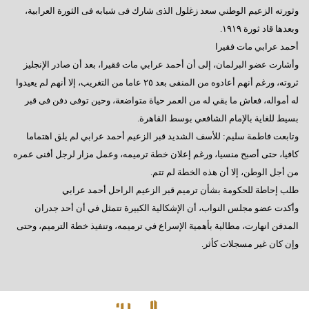
وثورته الزعيم الوطني سعد زغلول الذى شارك فى شبابه فى الثورة العرابية،
وبعدها قاد ثورة ١٩١٩.
أحمد عرابي مات فقيرا
وأشارت عضو البرلمان، إلى أن أحمد عرابي مات فقيرا، بعد أن صادر الإنجليز
ثروته، ورغم أنهم أعادوه من المنفى بعد ٢٥ عاما من التغريب، إلا أنهم لم يعيدوا
له أمواله، فعاش ما بقي له من العمر حياة متواضعة، وحين توفى دفن فى قبر
بسيط للغاية بالإمام الشافعي بوسط القاهرة.
وتابعت فاطمة سليم: للأسف الشديد قبر الزعيم أحمد عرابي لم يلق اهتماما
كافيا، حتى أصبح منسيا، ورغم إعلان خطة ترميمه، وعمل مزار لرجل أفنى عمره
من أجل الوطن، إلا أن هذه الخطة لم تتم.
طلب إحاطة للحكومة بشأن ترميم قبر الزعيم الراحل أحمد عرابي
وأكدت عضو مجلس النواب، أن الإشكالية الكبيرة تتمثل في أن أحد جدران
المدفن انهارت، مطالبة بأهمية الإسراع في ترميمه، وتنفيذ خطة الترميم، وحتى
وإن كان غير مسجلات كأثر.