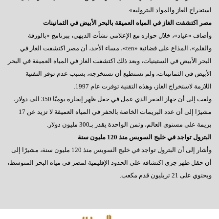
استخراج الغاز والمواد البترولية».
مصر اكتشفت الغاز في المياه العميقة بالبحر الأبيض في الثمانينات
وأضاف «عياد»، خلال حواره مع الإعلامي نشأت الديهي، ببرنامج «بالورقة
والقلم»، المذاع على فضائية «ten»، مساء الأحد، أن مصر اكتشفت الغاز في
البحر الأبيض في الستينيات، وبعد ذلك اكتشفت الغاز في المياه العميقة في البحر
الأبيض في الثمانينات، ولم نستطيع أن نستخرجه، بسبب عدم توفر التقنية
اللازمة لاستخراج الغاز، وهذه التقنية توفرت عام 1997.
ولفت إلى أن جهاز الحفر الذي عمل في حقل ظهر إيجاره يوميًا 350 الف دولار،
مشيرًا إلى أن عدد البريمات الخاصة بالحفر في المياه العميقة لا تزيد عن 17
بريمة على مستوى العالم، وثمن الواحدة يقدر بـ300 مليون دولار.
البترول تواجد في خليج السويس منذ 120 مليون سنة
وأشار إلى أن البترول تواجد في خليج السويس منذ 120 مليون سنة، مشيرًا إلى
أن حقل ظهر جرى اكتشافه على الحدود الإقليمية لمصر في مياه البحر المتوسط،
ويحتوي على 21 تريليون قدم مكعب.