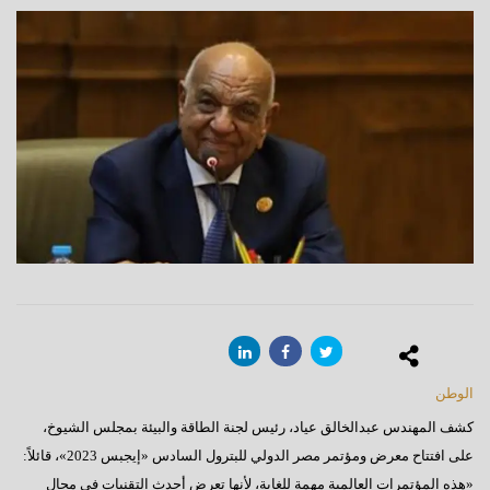
الوطن
كشف المهندس عبدالخالق عياد، رئيس لجنة الطاقة والبيئة بمجلس الشيوخ،
على افتتاح معرض ومؤتمر مصر الدولي للبترول السادس «إيجبس 2023»، قائلاً:
«هذه المؤتمرات العالمية مهمة للغاية، لأنها تعرض أحدث التقنيات في مجال