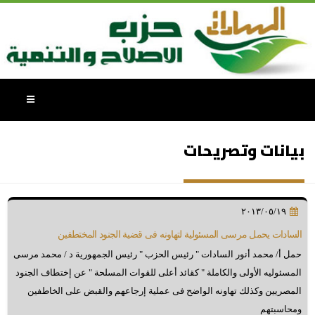
بيانات وتصريحات
٢٠١٣/٠٥/١٩
السادات يحمل مرسى المسئولية لتهاونه فى قضية الجنود المختطفين
حمل أ/ محمد أنور السادات " رئيس الحزب " رئيس الجمهورية د / محمد مرسى
المسئوليه الأولى والكاملة " كقائد أعلى للقوات المسلحة " عن إختطاف الجنود
المصريين وكذلك تهاونه الواضح فى عملية إرجاعهم والقبض على الخاطفين
ومحاسبتهم