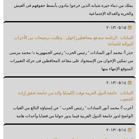
يملك من دماء خيرة شبابه الذين خرجوا ينادون بأبسط حقوقهم فى العيش
والحرية والعدالة الإجتماعية
٢٠١٣/٠٥/١٥
السادات : الرئاسة ستدفع بمحافظين إخوان ، وطلبت ترشيحات من الأحزاب
الموالية للجماعة
حذر أ/ محمد أنور السادات " رئيس الحزب" رئيس الجمهورية د/ محمد مرسى
من تمكين الإخوان من الإستحواذ على مقاعد المحافظين فى حركة التغييرات
المتوقع الإنتهاء منها
٢٠١٣/٠٥/١٤
السادات : جامعة الدول العربية توفت إكلينيكيا ولابد من جامعة تحقق إرادة
الشعوب
أعرب أ/ محمد أنور السادات " رئيس الحزب " عن إستياؤه البالغ من الغياب
الواضح لدور جامعة الدول العربية فيما يدور حولنا من قضايا وأحداث هامة
٢٠١٣/٠٥/١٤