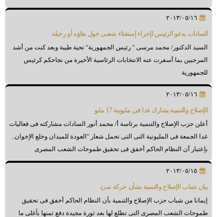
٢٠١٣/٠٥/١٦
السادات يدعو الرئيس لإجراء إستفتاء شعبى حول بقاؤه أو رحيله
السيد الدكتور/ محمد مرسى " رئيس الجمهورية" تحية طيبة وبعد كنت من أشد
المرحبين بما أسفرت عنه الانتخابات الرئاسية الأخيرة من نجاحكم كرئيس
للجمهورية
٢٠١٣/٠٥/١٦
الإصلاح والتنمية يشارك غدا فى مليونية 17 مايو
أعلن حزب الإصلاح والتنمية برئاسة أ/ محمد أنور السادات مشاركته فى فعاليات
غدا الجمعة فى المليونية التى التى تحمل شعار "العودة للميدان وخلع الإخوان..
بإعتبار أن النظام الحاكم أخفق فى تحقيق طموحات الشعب المصرى
٢٠١٣/٠٥/١٥
بيان شباب الإصلاح والتنمية بشأن حركة تمرد
إيمانا من شباب حزب الإصلاح والتنمية بأن النظام الحاكم أخفق فى تحقيق
طموحات الشعب المصرى التى تطلع لها بعد ثورة مجيدة دفع ثمنها بأغلى ما