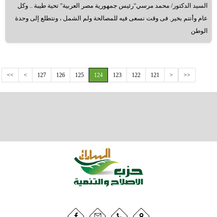
السيد الدكتور/ محمد مرسي"رئيس جمهورية مصر العربية" تحية طيبة .. وكل
عام وأنتم بخير. فى وقت نسعى فيه للمصالحة ولم الشمل ، ونتطلع إلى وحدة
الوطن
>>
>
127
126
125
124
123
122
121
<
<<