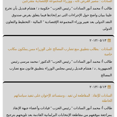
السادات : مصير القرض تائه ، ووزراء المجموعة الإقتصادية متفرجين
طالب أ/ محمد أنور السادات " رئيس الحزب " حكومة د / هشام قنديل بأن تخرج
علينا ببيان واضح حول الإجراءات التى تم إتخاذها فيما يتعلق بقرض صندوق
النقد الدولى بعد تغيير وزراء المجموعة الإقتصادية " المالية - التخطيط والتعاون
الدولى
٢٠١٣/٠٥/١٣
السادات : يطالب بتطبيق منع تضارب المصالح على الوزراء ممن يملكون مكاتب
خاصة
طالب أ/ محمد أنور السادات " رئيس الحزب" الدكتور / محمد مرسى رئيس
الجمهورية , د / هشام قنديل رئيس مجلس الوزراء بتطبيق قانون منع تضارب
المصالح
٢٠١٣/٠٥/١٣
السادات للإنقاذ : المقاطعة لن تفيد ، وستساعد الإخوان على تنفيذ سياساتهم
الخاطئة
طالب أ/ محمد أنور السادات " رئيس الحزب " قيادات وأعضاء جبهة الإنقاذ
بمراجعة موقفهم من مقاطعة الإنتخابات البرلمانية القادمة بعد تلويحهم بترجيح