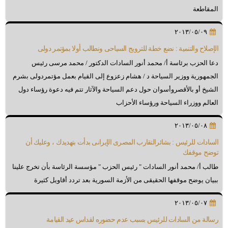
المقاطعة
٢٠١٣/٠٥/٠٩
الإصلاح والتنمية : نضع خطة للترويج السياحى ونطالب أولا بمؤتمر دولى
دعا الحزب برئاسة أ/ محمد أنور السادات الدكتور / محمد مرسى رئيس
الجمهورية ووزير السياحة د / هشام زعزوع إلى القيام بعمل مؤتمردولى بشرم
الشيخ أو بالأقصروأسوان حول دعم السياحة والآثار تتم فيه دعوة رؤساء دول
العالم ووزراء السياحة ورؤساء الأحزاب
٢٠١٣/٠٥/٠٨
السادات للرئيس : بشائرالتقارب المصرى الإيرانى بدأت بتهديدك ، وعليك أن
توضح موقفك
طالب أ/ محمد أنور السادات " رئيس الحزب " مؤسسة الرئاسة بأن تخرج علينا
ببيان يوضح موقفها الحقيقى من الأزمة السورية بعد تردد أقاويل كثيرة
٢٠١٣/٠٥/٠٧
رسالة من السادات للرئيس بسبب عدم حضوره لقداس عيد القيامة