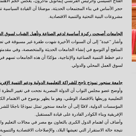
الفتاح السيسي والرئيس الفرنسي إيمانويل ماكرون، يعكس حجم الاهتمام ال
حجر الأساس في بناء المجتمعات الحديثة، موضحًا أن القيادة السياسية تنظر
مشروعات البنية التحتية والتنمية الاقتصادية.
الجامعات أصبحت ركيزة أساسية لدعم الصناعة وتأهيل الشباب لسوق ال
وأشار “عبدة” إلى أن السنوات الأخيرة شهدت طفرة غير مسبوقة في تط
المناهج أو التوسع في إنشاء الجامعات الحديثة والمتخصصة، وفي مقدمته
دعم خطط التنمية الصناعية والإنتاجية، مؤكدًا أن هذه الجامعات تسهم في 
لسوق العمل المحلي والدولي.
جامعة سنجور نموذج ناجح للشراكة التعليمية الدولية ودعم التنمية الإفريق
وأوضح عضو مجلس النواب أن الدولة المصرية نجحت في تغيير النظرة ال
التعليمية وربطها بالاقتصاد الوطني، وهو ما يظهر بوضوح في الاهتمام الكب
المؤسسات الدولية، لافتًا إلى أن جامعة سنجور تمثل نموذجًا ناجحًا للشرا
الإفريقية وبناء الكوادر القادرة على قيادة المستقبل.
وأضاف أن اهتمام الدول الكبرى بالتعاون مع مصر في مجالات التعليم والا
نتيجة حالة الاستقرار التي تعيشها البلاد، والإصلاحات الاقتصادية والتنمو