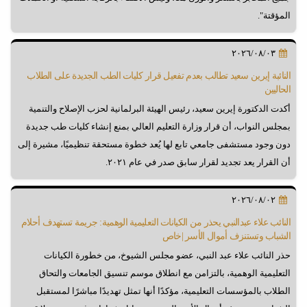
المؤقتة".
٢٠٢٦/٠٨/٠٣
النائبة إيرين سعيد تطالب بعدم تفعيل قرار كليات الطب الجديدة على الطلاب
الحاليين
أكدت الدكتورة إيرين سعيد، رئيس الهيئة البرلمانية لحزب الإصلاح والتنمية
بمجلس النواب، أن قرار وزارة التعليم العالي بمنع إنشاء كليات طب جديدة
دون وجود مستشفى جامعي تابع لها يُعد خطوة مستحقة تنظيميًا، مشيرة إلى
أن القرار يعد تجديد لقرار سابق صدر في عام ٢٠٢١.
٢٠٢٦/٠٨/٠٢
النائب علاء عبدالنبي يحذر من الكيانات التعليمية الوهمية: جريمة تستهدف أحلام
الشباب وتستنزف أموال الأسر |خاص
حذر النائب علاء عبد النبي، عضو مجلس الشيوخ، من خطورة الكيانات
التعليمية الوهمية، بالتزامن مع انطلاق موسم تنسيق الجامعات والتحاق
الطلاب بالمؤسسات التعليمية، مؤكدًا أنها تمثل تهديدًا مباشرًا لمستقبل