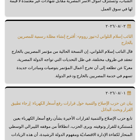
الشباب، وتستنزف أموال الأسر المصرية مقابل شهادات غير معتمدة لا قيمة
لها في سوق العمل.
٢٠٢٦/٠٨/٠٢
النائب إسلام التلواني لـ«نيوز رووم»: أقترح إنشاء مظلة رسمية للمصريين
بالخارج
قال النائب إسلام التلواني، إن النسخة الحالية من مؤتمر المصريين بالخارج
تنعقد في ظروف مختلفة، في ظل التحديات التي تواجه الدولة المصرية،
معربًا عن تطلعه إلى أن تخرج أعمال المؤتمر بتوصيات ومبادرات جديدة
تسهم في خدمة المصريين بالخارج ودعم الدولة.
٢٠٢٦/٠٨/٠١
بيان عن حزب الإصلاح والتنمية حول قرارات رفع أسعار الكهرباء: إرجاء تطبيق
القرار وبحث البدائل
تابع حزب الإصلاح والتنمية لقرارات الأخيرة بشأن رفع أسعار الكهرباء بعين
مُستنكرة للقرار وتوقيته. ويرى الحزب، انطلاقاً من موقفه الليبرالي الوسطي
المنحاز لكفاءة الإدارة الاقتصاديّة ومفهوم الدولة الرشيدة، أن هذه الزيادات