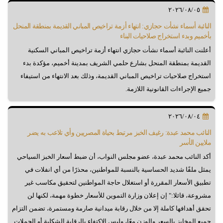
٢٠٢٦/٠٨/٠٥
النائبة أسماء نشأت حجازي: انتهاء أزمة تراخيص المباني القديمة بمنطقة المنحل
بأخميم وبدء استخراج صلاحيات البناء
أعلنت النائبة أسماء نشأت حجازي انتهاء أزمة تراخيص المباني السكنية
القديمة بمنطقة المنحل بشارع حلمي الشريف بمدينة أخميم، مؤكدة بدء
استخراج صلاحيات تراخيص المباني القديمة، وذلك بعد الانتهاء من استيفاء
جميع الإجراءات القانونية اللازمة.
٢٠٢٦/٠٨/٠٤
النائب محمد عبدة: رغيف الخبز مرتبط بحياة المصريين وأي تلاعب به يضر
ملايين الأسر
أكد النائب محمد عبدة، عضو مجلس النواب، أن ضبط أسعار الخبز السياحي
يمثل ملفًا شديد الحساسية بالنسبة للمواطنين، محذرًا من أي انفلات في
تطبيق الأسعار المقررة أو استغلال حاجة المواطنين لتحقيق مكاسب غير
مشروعة، قائلا:" إن إعلان وزارة التموين للأسعار خطوة مهمة، لكنها لن
تحقق أهدافها كاملة إلا من خلال رقابة ميدانية صارمة ومستمرة، تضمن التزام
جميع المخابز بالسعر والوزن معًا، وليس الاكتفاء بالرقابة الشكلية أو الحملات