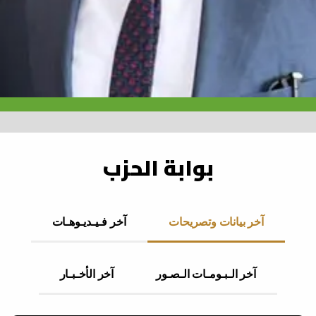
بوابة الحزب
آخر بيانات وتصريحات
آخر فـيـديـوهـات
آخر الـبـومـات الـصـور
آخر الأخـبـار